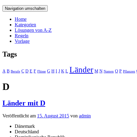
Navigation umschalten
Home
Kategorien
Lösungen von A-Z
Regeln
Vorlage
Tags
Länder
A
B
C
D
E
F
G
H
I
J
K
L
M
N
O
P
Berufe
Flüsse
Namen
Pflanzen
D
Länder mit D
Veröffentlicht am
15. August 2015
von
admin
Dänemark
Deutschland