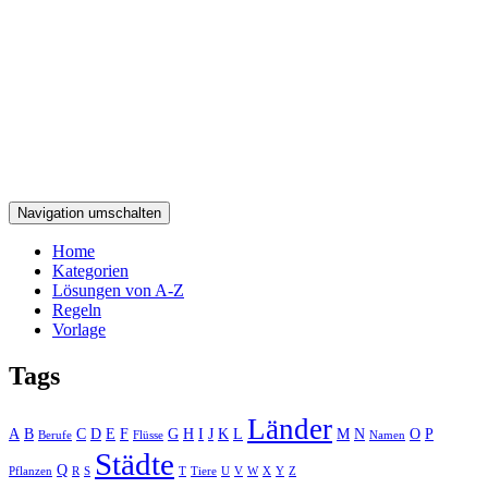
Navigation umschalten
Home
Kategorien
Lösungen von A-Z
Regeln
Vorlage
Tags
Länder
A
B
C
D
E
F
G
H
I
J
K
L
M
N
O
P
Berufe
Flüsse
Namen
Städte
Q
Pflanzen
R
S
T
Tiere
U
V
W
X
Y
Z