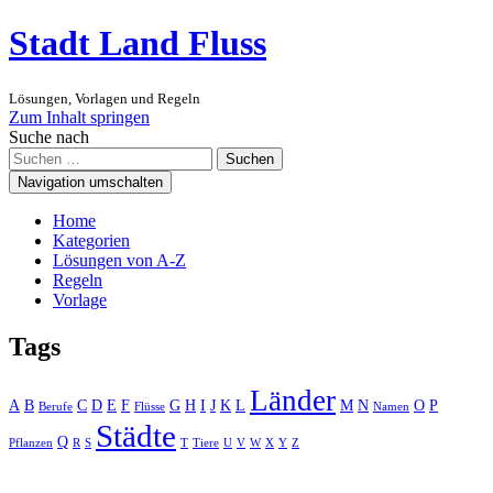
Stadt Land Fluss
Lösungen, Vorlagen und Regeln
Zum Inhalt springen
Suche nach
Suchen
Navigation umschalten
Home
Kategorien
Lösungen von A-Z
Regeln
Vorlage
Tags
Länder
A
B
C
D
E
F
G
H
I
J
K
L
M
N
O
P
Berufe
Flüsse
Namen
Städte
Q
Pflanzen
R
S
T
Tiere
U
V
W
X
Y
Z