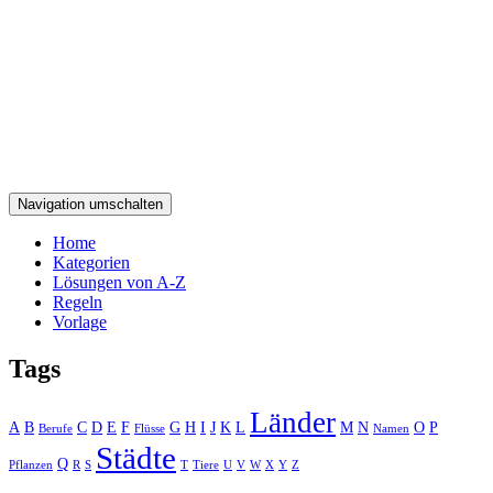
Navigation umschalten
Home
Kategorien
Lösungen von A-Z
Regeln
Vorlage
Tags
Länder
A
B
C
D
E
F
G
H
I
J
K
L
M
N
O
P
Berufe
Flüsse
Namen
Städte
Q
Pflanzen
R
S
T
Tiere
U
V
W
X
Y
Z